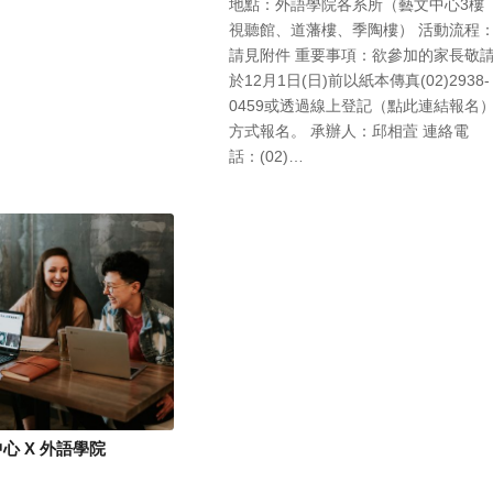
地點：外語學院各系所（藝文中心3樓
視聽館、道藩樓、季陶樓） 活動流程
請見附件 重要事項：欲參加的家長敬
於12月1日(日)前以紙本傳真(02)2938-
0459或透過線上登記（點此連結報名
方式報名。 承辦人：邱相萓 連絡電
話：(02)…
心 X 外語學院
日