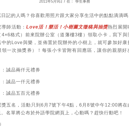
/
2011年5月9日
在：
學生事務
寫日記的人嗎？你喜歡用照片跟大家分享生活中的點點滴滴嗎
院導師活動：
Love活！樂活！小樹圖文徵稿與抽獎
熱烈展開
（4×6格式）前來院辦公室（道藩樓3樓）領取小卡，寫下與
活中的Love與樂，並佈置於院辦外的小樹上，就可參加好康
限領一次抽獎券）！每張小卡皆附有回應區，讓你的親朋好
）：誠品兩仟元禮券
）：誠品一仟元禮券
）：誠品五百元禮券
獎五名，活動只到6月7號下午4點，6月8號中午12:00將
兒。名單將公布於外語學院網頁上，心動嗎？趕快行動吧！
師