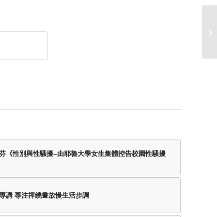
芬《性別與性騷擾–由耶魯大學女生集體控告校園性騷擾
專講 專注禪繞畫放慢生活步調