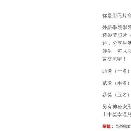
你是用照片
外語學院學
迎帶著照片
述，分享生
師生，每人
言交流唷！
頭獎（一名
貳獎（兩名
參獎（五名
另有神秘安慰
出中獎幸運
標籤：
學院導