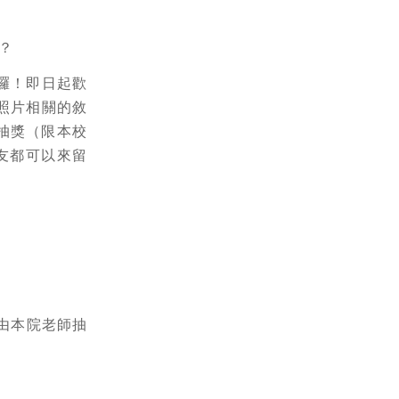
？
囉！即日起歡
照片相關的敘
抽獎（限本校
友都可以來留
在由本院老師抽