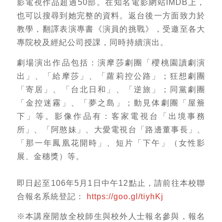
影電視作品超過50部。在知名電影網站IMDB上，
也可以搜尋到她完整的資料。返台後一方面致力於
教學，翻譯表演專書《演員的挑戰》，受邀至各大
專院校及經紀公司授課，同時持續演出。
劇場演出作品包括：演摩莎劇團「櫻桃園讀劇演
出」、「給摩莎」、「蘿莉控公路」；狂想劇團
「寄居」、「台北日和」、「逆旅」；同黨劇團
「金控迷霧」、「夢之島」；動見体劇團「屋簷
下」等。影像作品有：客家電視台「出境事務
所」、「阿憨妹」、大愛電視台「路邊董事長」、
「那一年鳳凰花開時」、短片「下午」（女性影
展、金穗獎）等。
即日起至106年5月1日中午12點止，請前往本校聯
合報名系統登記：
https://goo.gl/tiyhKj
※本講座開放全校師生與校外人士報名參與，報名