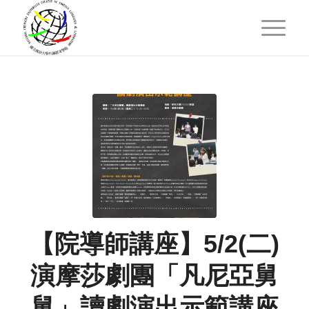
【院導師講座】5/2(二)
演摩莎劇團「凡尼亞舅
舅」讀劇演出示範講座