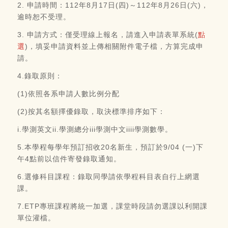
2. 申請時間：112年8月17日(四)～112年8月26日(六)，
逾時恕不受理。
3. 申請方式：僅受理線上報名，請進入申請表單系統(
點
選
)，填妥申請資料並上傳相關附件電子檔，方算完成申
請。
4.錄取原則：
(1)依照各系申請人數比例分配
(2)按其名額擇優錄取，取決標準排序如下：
i.學測英文ii.學測總分iii學測中文iiii學測數學。
5.本學程每學年預訂招收20名新生，預訂於9/04 (一)下
午4點前以信件寄發錄取通知。
6.選修科目課程：錄取同學請依學程科目表自行上網選
課。
7.ETP專班課程將統一加選，課堂時段請勿選課以利開課
單位灌檔。