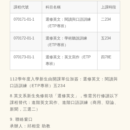
課程代號
科目名稱
上課時段
070171-01-1
選修英文：閱讀與口語訓練
二234
（ETP專班）
070172-01-1
選修英文：學術聽說訓練
五234
（ETP專班）
070173-01-1
選修英文：英文寫作（ETP
四78E
專班）
112學年度入學新生由開課單位加簽：選修英文：閱讀與
口語訓練（ETP專班）五234
8.英文系新生免修前項「選修英文」，惟需另行修讀以下
課程替代：進階英文寫作、進階口語訓練（商用、辯論、
新聞，三選二）
9. 聯絡窗口
承辦人：邱相萓 助教