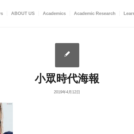
ws
ABOUT US
Academics
Academic Research
Lear
小眾時代海報
2019年4月12日