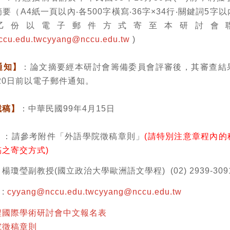
要（A4紙一頁以內‧各500字橫寫‧36字×34行‧關鍵詞5字
乙份以電子郵件方式寄至本研討會
cu.edu.tw
cyyang@nccu.edu.tw
)
通知】
：論文摘要經本研討會籌備委員會評審後，其審查結
月20日前以電子郵件通知。
截稿】
：中華民國99年4月15日
】
：請參考附件「外語學院徵稿章則」
(請特別注意章程內的
之寄交方式)
楊瓊瑩副教授(國立政治大學歐洲語文學程) (02) 2939-3091 
】
:
cyyang@nccu.edu.tw
cyyang@nccu.edu.tw
程國際學術研討會中文報名表
究徵稿章則