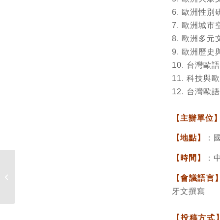
6. 歐洲性別
7. 歐洲城
8. 歐洲多
9. 歐洲歷
10. 台灣歐
11. 科技與
12. 台灣
【主辦單位
【地點】
：
【時間】
：中
【全球化下多語言同步
學習之環境與政策】國
【會議語言
際研討會
牙文撰寫
【投稿方式