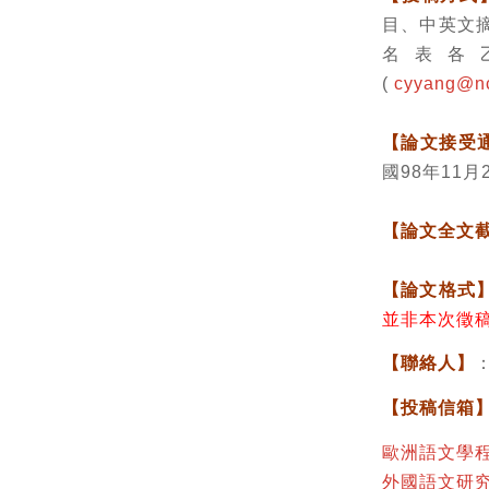
目、中英文摘
名表各
(
cyyang@nc
【論文接受
國98年11
【論文全文
【論文格式
並非本次徵稿
【聯絡人】
：
【投稿信箱
歐洲語文學
外國語文研