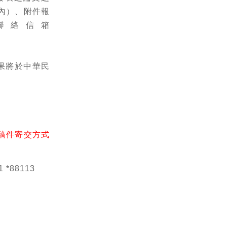
以內）、附件報
聯絡信箱
果將於中華民
稿件寄交方式
*88113