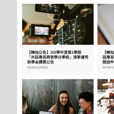
【轉知公告】102學年度第1學期
【轉知
「外語專長商管學分學程」清寒優秀
語專
助學金獲獎公告
開放
2013年10月30日
2013年