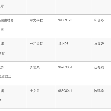
0
元
品圖書禮券
歐文學程
99509123
邱郁婷
0
元
慰獎
外語學院
111426
施漢妤
書包
慰獎
外交系
96203064
伍瑩純
踏車頭巾
慰獎
土文系
98508041
陳琬喻
巾