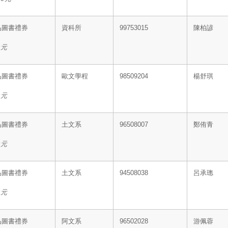
品圖書禮券
資科所
99753015
陳柏諺
0
元
品圖書禮券
歐文學程
98509204
楊舒琪
0
元
品圖書禮券
土文系
96508007
鄭侑青
0
元
品圖書禮券
土文系
94508038
呂承璁
0
元
品圖書禮券
阿文系
96502028
游佩蓉