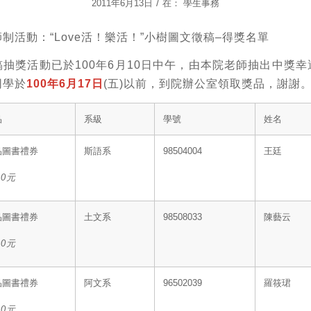
/
2011年6月13日
在：
學生事務
制活動：“Love活！樂活！”小樹圖文徵稿–得獎名單
抽獎活動已於100年6月10日中午，由本院老師抽出中獎
同學於
100年6月17日
(五)以前，到院辦公室領取獎品，謝謝
品
系級
學號
姓名
品圖書禮券
斯語系
98504004
王廷
00
元
品圖書禮券
土文系
98508033
陳藝云
00
元
品圖書禮券
阿文系
96502039
羅筱珺
00
元