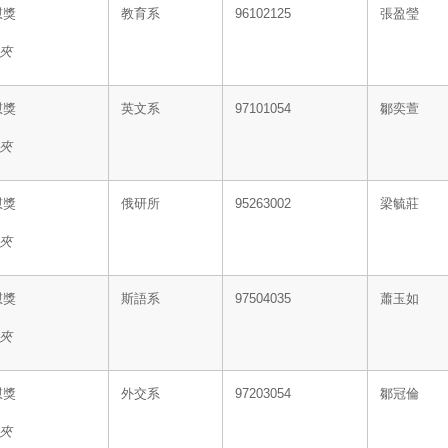
慰獎
教育系
96102125
張盈瑩
夾
慰獎
英文系
97101054
鄒奕萱
夾
慰獎
俄研所
95263002
梁毓莊
夾
慰獎
斯語系
97504035
蕭玉如
夾
慰獎
外交系
97203054
鄒冠倫
夾