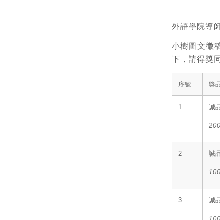
外語學院導師
小樹圖文徵稿
下，請得獎
序號
獎
1
誠
20
2
誠
10
3
誠
10