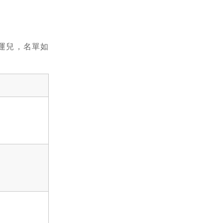
幸運兒，名單如
。