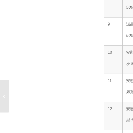
50
9
誠
50
10
安
小
11
安
外語學院導師制文化參
腳
訪活動：苗栗飛牛牧場
一日遊(6月2...
12
安
絲