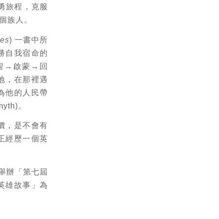
英勇旅程，克服
個族人。
ces
) 一書中所
勝自我宿命的
程→啟蒙→回
地，在那裡遇
為他的人民帶
th)。
價，是不會有
正經歷一個英
日舉辦「第七屆
英雄故事」為