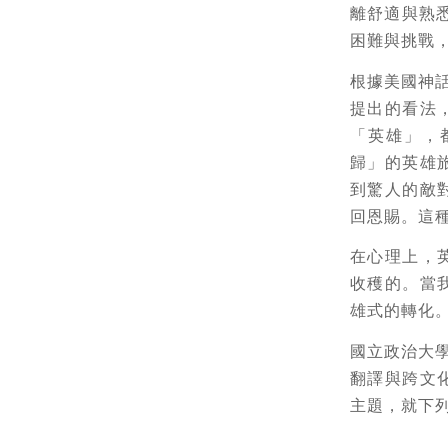
離舒適與熟悉的
困難與挑戰
根據美國神
提出的看法
「英雄」，
歸」的英雄
到驚人的敵
回恩賜。這種
在心理上，
收穫的。當
雄式的轉化
國立政治大學
翻譯與跨文
主題，就下