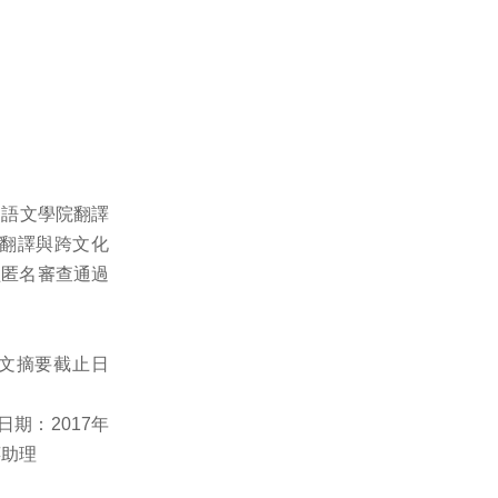
國語文學院翻譯
屆翻譯與跨文化
經匿名審查通過
論文摘要截止日
期：2017年
萍助理