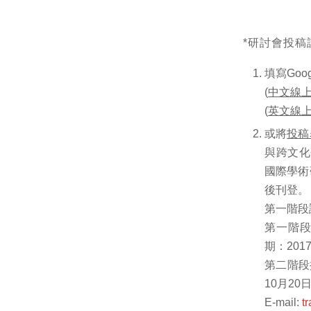
*研討會投稿
填寫Go
(
中文線
(
英
文線
或將
投稿
與跨文化
國際學術
後刊登。
第一階段
第一階段
期：201
第二階段
10月2
E-mail:
t