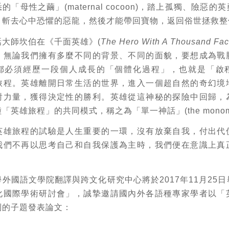
「母性之繭」(maternal cocoon)，踏上孤獨、險惡的
，斬去心中恐懼的惡龍，然後才能帶回寶物，返回俗世拯救整
話大師坎伯在《千面英雄》(
The Hero With A Thousand Fa
，無論我們擁有多麼不同的背景、不同的面貌，要想成為戰
都必須經歷一段個人成長的「個體化過程」，也就是「啟
旅程。英雄離開日常生活的世界，進入一個超自然的奇幻境
對力量，獲得決定性的勝利。英雄從這神秘的探險中回歸，
「英雄旅程」的共同模式，稱之為「單一神話」(the monomy
英雄旅程的試驗是人生重要的一環，沒有放棄自我，付出代
我們不再以思考自己和自我保護為主時，我們便在意識上真
。
外國語文學院翻譯與跨文化研究中心將於2017年11月25
化國際學術研討會」，誠摯邀請國內外各語種專家學者以「
列的子題發表論文：