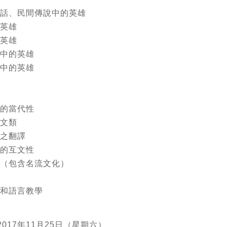
、童話、民間傳說中的英雄
的英雄
的英雄
誌中的英雄
化中的英雄
題的當代性
題文類
本之翻譯
事的互文性
崇拜（包含名流文化）
故事和語言教學
2017年11月25日（星期六）