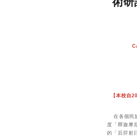
術研討
C
【本校自2
在各個民族
度「釋迦摩
的「后羿射