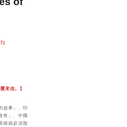
s of
17
)
回覆來信。】
的故事」、印
維奇」、中國
英雄就必須脫