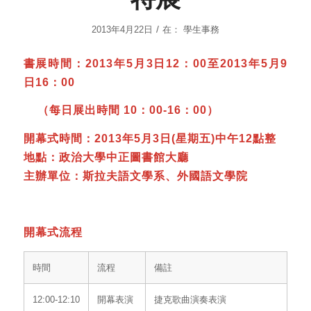
/
2013年4月22日
在：
學生事務
書展時間：
2013
年
5
月
3
日
12
：
00
至
2013
年
5
月
9
日
16
：
00
（每日展出時間
10
：
00-16
：
00
）
開幕式時間：
2013
年
5
月
3
日
(
星期五
)
中午
12
點整
地點：政治大學中正圖書館大廳
主辦單位：斯拉夫語文學系、外國語文學院
開幕式流程
時間
流程
備註
12:00-12:10
開幕表演
捷克歌曲演奏表演